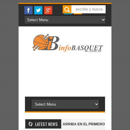
LATEST NEWS
S GANA Y SIGUE
ALL BOYS ARRIBA EN EL PRIMERO
MANU CARR