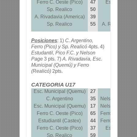
Ferro C. Oeste (Pico)
47
Estudiantil (C
Sp. Realico
50
Pico F. Cl
A. Rivadavia (America)
39
Pico F. Cl
Sp. Realico
55
A. Rivadavia (A
Posiciones
: 1)
C. Argentino,
Ferro (Pico) y Sp. Realicó
4pts. 4)
Estudantil, Pico F.C. y Nelson
Page
3 pts. 7)
A. Rivadavia, Esc.
Municipal (Quemú) y Ferro
(Realicó)
2pts.
CATEGORIA U17
Esc. Municipal (Quemu)
27
C. Argenti
C. Argentino
35
Nelson T. Page 
Esc. Municipal (Quemu)
17
Nelson T. Page 
Ferro C. Oeste (Pico)
65
Ferro C. Oeste (
Estudiantil (Castex)
44
Ferro C. Oeste (
Ferro C. Oeste (Pico)
37
Estudiantil (C
Sp. Realico
59
Pico F. Cl