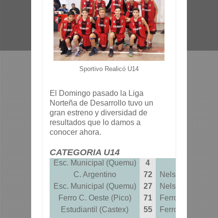
Sportivo Realicó U14
El Domingo pasado la Liga
Norteña de Desarrollo tuvo un
gran estreno y diversidad de
resultados que lo damos a
conocer ahora.
CATEGORIA U14
Esc. Municipal (Quemu)
4
C. Argenti
C. Argentino
72
Nelson T. Page 
Esc. Municipal (Quemu)
27
Nelson T. Page 
Ferro C. Oeste (Pico)
71
Ferro C. Oeste (
Estudiantil (Castex)
55
Ferro C. Oeste (