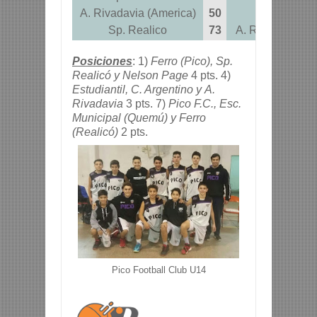
A. Rivadavia (America)
50
Pico F. Cl
Sp. Realico
73
A. Rivadavia (A
Posiciones
: 1)
Ferro (Pico), Sp.
Realicó y Nelson Page
4 pts. 4)
Estudiantil, C. Argentino y
A.
Rivadavia
3 pts. 7)
Pico F.C., Esc.
Municipal (Quemú) y Ferro
(Realicó)
2 pts.
Pico Football Club U14