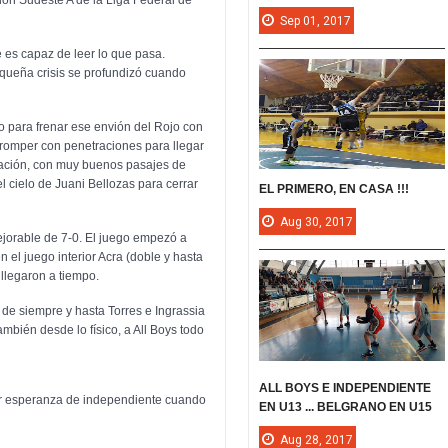
Sep
01,
2017
 es capaz de leer lo que pasa.
pequeña crisis se profundizó cuando
 para frenar ese envión del Rojo con
y romper con penetraciones para llegar
peración, con muy buenos pasajes de
 cielo de Juani Bellozas para cerrar
EL PRIMERO, EN CASA !!!
Aug
30,
2017
ejorable de 7-0. El juego empezó a
n el juego interior Acra (doble y hasta
 llegaron a tiempo.
o de siempre y hasta Torres e Ingrassia
ambién desde lo físico, a All Boys todo
ALL BOYS E INDEPENDIENTE
uier esperanza de independiente cuando
EN U13 ... BELGRANO EN U15
Aug
28,
2017