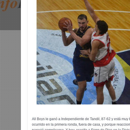
All Boys le ganó a Independiente de Tandil, 87-62 y está muy 
ocurrido en la primera ronda, fuera de casa, y porque reacc
pareció complicarse. Y hoy, escolta a Ferro de Pico en la Divi