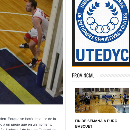
PROVINCIAL
bien
. Porque se tomó desquite de lo
FIN DE SEMANA A PURO
ionó a un juego que en un momento
BASQUET
sión Sudeste A de la Liga Federal de