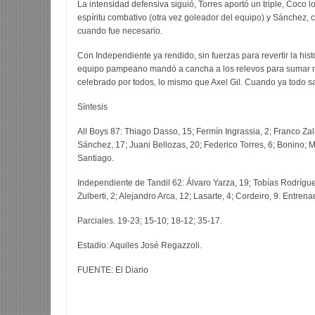
La intensidad defensiva siguió, Torres aportó un triple, Coco lo
espíritu combativo (otra vez goleador del equipo) y Sánchez, 
cuando fue necesario.
Con Independiente ya rendido, sin fuerzas para revertir la his
equipo pampeano mandó a cancha a los relevos para sumar mi
celebrado por todos, lo mismo que Axel Gil. Cuando ya todo sa
Síntesis
All Boys 87: Thiago Dasso, 15; Fermín Ingrassia, 2; Franco Zal
Sánchez, 17; Juani Bellozas, 20; Federico Torres, 6; Bonino; Ma
Santiago.
Independiente de Tandil 62: Álvaro Yarza, 19; Tobías Rodríguez
Zulberti, 2; Alejandro Arca, 12; Lasarte, 4; Cordeiro, 9. Entr
Parciales
. 19-23; 15-10; 18-12; 35-17.
Estadio:
Aquiles José Regazzoli.
FUENTE: El Diario