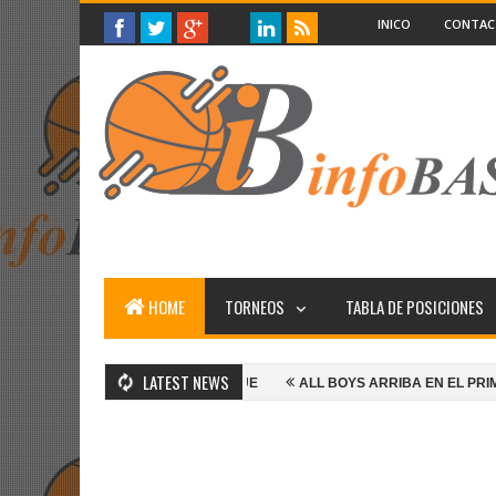
INICO
CONTA
HOME
TORNEOS
TABLA DE POSICIONES
LATEST NEWS
ALL BOYS GANA Y SIGUE
ALL BOYS ARRIBA EN EL PRIMERO
M