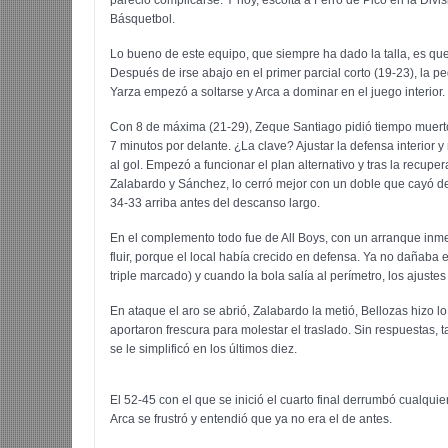
Básquetbol.
Lo bueno de este equipo, que siempre ha dado la talla, es que
Después de irse abajo en el primer parcial corto (19-23), la 
Yarza empezó a soltarse y Arca a dominar en el juego interior.
Con 8 de máxima (21-29), Zeque Santiago pidió tiempo muerto
7 minutos por delante. ¿La clave? Ajustar la defensa interior 
al gol. Empezó a funcionar el plan alternativo y tras la recu
Zalabardo y Sánchez, lo cerró mejor con un doble que cayó del
34-33 arriba antes del descanso largo.
En el complemento todo fue de All Boys, con un arranque inm
fluir, porque el local había crecido en defensa. Ya no dañaba e
triple marcado) y cuando la bola salía al perímetro, los ajustes
En ataque el aro se abrió, Zalabardo la metió, Bellozas hizo l
aportaron frescura para molestar el traslado. Sin respuestas, t
se le simplificó en los últimos diez.
El 52-45 con el que se inició el cuarto final derrumbó cualq
Arca se frustró y entendió que ya no era el de antes.