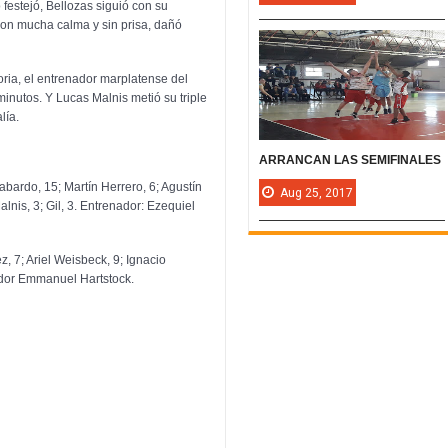
 festejó, Bellozas siguió con su
con mucha calma y sin prisa, dañó
toria, el entrenador marplatense del
nutos. Y Lucas Malnis metió su triple
lía.
ARRANCAN LAS SEMIFINALES
abardo, 15; Martín Herrero, 6; Agustín
Aug
25,
2017
lnis, 3; Gil, 3. Entrenador: Ezequiel
, 7; Ariel Weisbeck, 9; Ignacio
enador Emmanuel Hartstock.