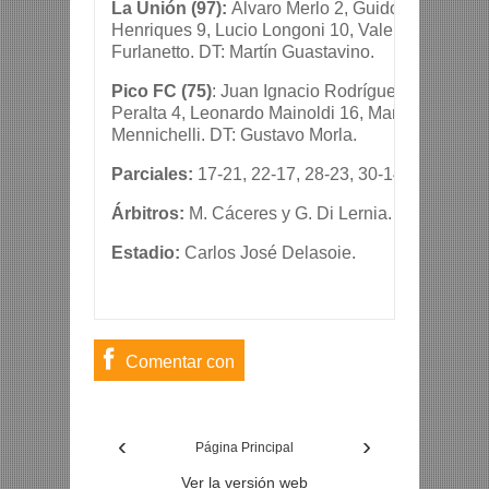
La Unión (97):
Álvaro Merlo 2, Guido Cabrera 1
Henriques 9, Lucio Longoni 10, Valentino Salamo
Furlanetto. DT: Martín Guastavino.
Pico FC (75)
: Juan Ignacio Rodríguez Suppi 8, L
Peralta 4, Leonardo Mainoldi 16, Manuel Peyronne
Mennichelli. DT: Gustavo Morla.
Parciales:
17-21, 22-17, 28-23, 30-14.
Árbitros:
M. Cáceres y G. Di Lernia.
Estadio:
Carlos José Delasoie.
Comentar con
usuario de
‹
›
Facebook
Página Principal
Ver la versión web