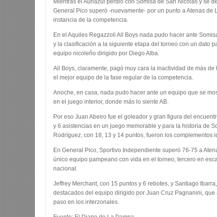
Mientras el Auriazul perdió con Somisa de San Nicolás y se d
General Pico superó -nuevamente- por un punto a Atenas de La
instancia de la competencia.
En el Aquiles Regazzoli All Boys nada pudo hacer ante Somisa,
y la clasificación a la siguiente etapa del torneo con un dato par
equipo nicoleño dirigido por Diego Alba.
All Boys, claramente, pagó muy cara la inactividad de más d
el mejor equipo de la fase regular de la competencia.
Anoche, en casa, nada pudo hacer ante un equipo que se most
en el juego interior, donde más lo siente AB.
Por eso Juan Abeiro fue el goleador y gran figura del encuentro
y 6 asistencias en un juego memorable y para la historia de S
Rodríguez, con 18, 13 y 14 puntos, fueron los complementos i
En General Pico, Sportivo Independiente superó 76-75 a Atenas
único equipo pampeano con vida en el torneo, tercero en esca
nacional.
Jeffrey Merchant, con 15 puntos y 6 rebotes, y Santiago Ibarra
destacados del equipo dirigido por Juan Cruz Pagnanini, que 
paso en los interzonales.
Fuente: El Diario de La Pampa