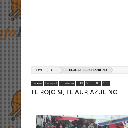
HOME
U19
EL ROJO SI, EL AURIAZUL NO
primera
Provincial
Resultados
U13
U15
U17
U19
EL ROJO SI, EL AURIAZUL NO