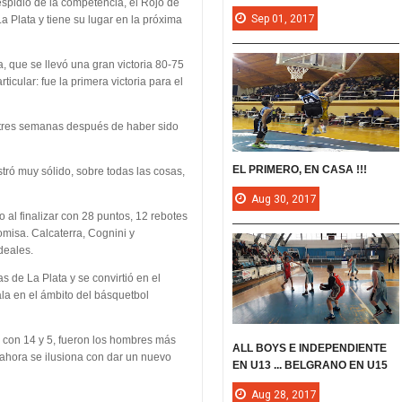
espidió de la competencia, el Rojo de
Sep
01,
2017
 Plata y tiene su lugar en la próxima
 que se llevó una gran victoria 80-75
ticular: fue la primera victoria para el
e tres semanas después de haber sido
EL PRIMERO, EN CASA !!!
ró muy sólido, sobre todas las cosas,
Aug
30,
2017
 al finalizar con 28 puntos, 12 rebotes
omisa. Calcaterra, Cognini y
deales.
 de La Plata y se convirtió en el
la en el ámbito del básquetbol
, con 14 y 5, fueron los hombres más
ALL BOYS E INDEPENDIENTE
ahora se ilusiona con dar un nuevo
EN U13 ... BELGRANO EN U15
Aug
28,
2017