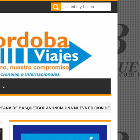
QUETBOL ANUNCIA UNA NUEVA EDICIÓN DEL ENCUENTRO "NORTE VS. S