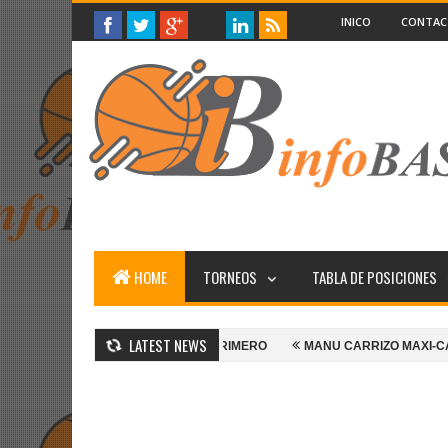
INICO
CONTA
HOME
TORNEOS
TABLA DE POSICIONES
LATEST NEWS
 BOYS ARRIBA EN EL PRIMERO
MANU CARRIZO MAXI-CAMPEON