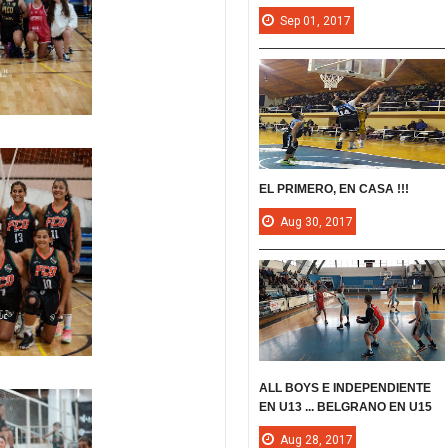
Sep
01,
2017
EL PRIMERO, EN CASA !!!
Aug
30,
2017
ALL BOYS E INDEPENDIENTE
EN U13 ... BELGRANO EN U15
Aug
28,
2017