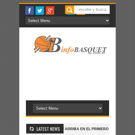
LATEST NEWS
YS GANA Y SIGUE
ALL BOYS ARRIBA EN EL PRIMERO
MANU CAR