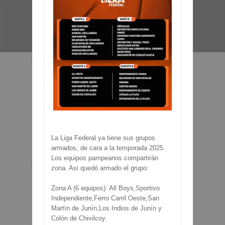
La Liga Federal ya tiene sus grupos
armados, de cara a la temporada 2025.
Los equipos pampeanos compartirán
zona. Asi quedó armado el grupo:
Zona A (6 equipos): All Boys,Sportivo
Independiente,Ferro Carril Oeste,San
Martín de Junín,Los Indios de Junín y
Colón de Chivilcoy.