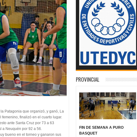
PROVINCIAL
 la Patagonia que organizó, y ganó, La
 femenino, finalizó en el cuarto lugar.
uesto ante Santa Cruz por 73 a 63
FIN DE SEMANA A PURO
al a Neuquén por 92 a 56.
BASQUET
muy bueno en el torneo y ganaron sus