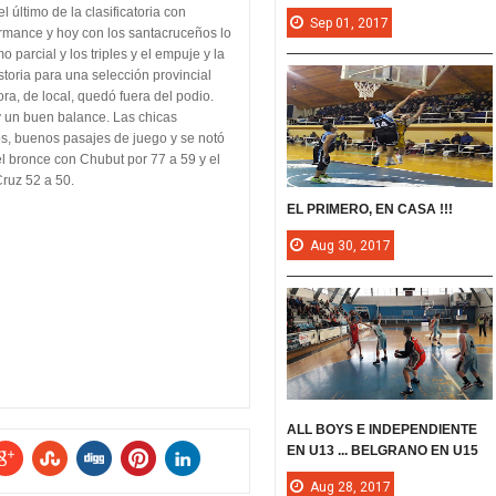
 último de la clasificatoria con
Sep
01,
2017
rmance y hoy con los santacruceños lo
 parcial y los triples y el empuje y la
toria para una selección provincial
a, de local, quedó fuera del podio.
y un buen balance. Las chicas
s, buenos pasajes de juego y se notó
el bronce con Chubut por 77 a 59 y el
ruz 52 a 50.
EL PRIMERO, EN CASA !!!
Aug
30,
2017
ALL BOYS E INDEPENDIENTE
EN U13 ... BELGRANO EN U15
Aug
28,
2017