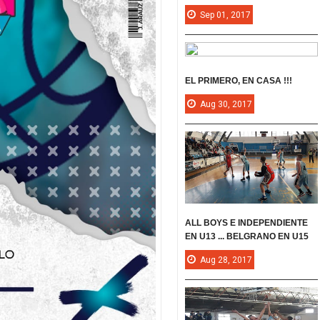
Sep
01,
2017
EL PRIMERO, EN CASA !!!
Aug
30,
2017
ALL BOYS E INDEPENDIENTE
EN U13 ... BELGRANO EN U15
Aug
28,
2017