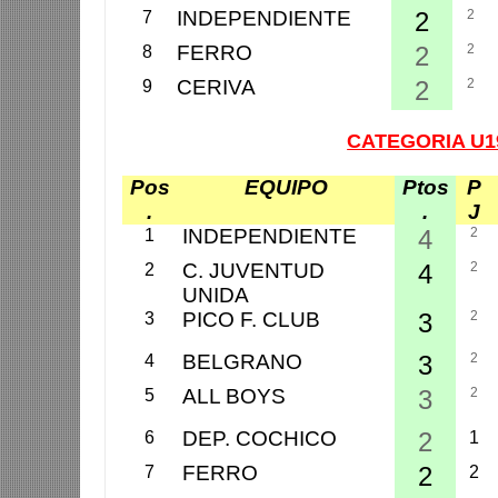
INDEPENDIENTE
2
2
7
FERRO
2
2
8
CERIVA
2
2
9
CATEGORIA U1
Pos
EQUIPO
Ptos
P
.
.
J
INDEPENDIENTE
4
2
1
C. JUVENTUD
4
2
2
UNIDA
PICO F. CLUB
3
2
3
BELGRANO
3
2
4
ALL BOYS
3
2
5
DEP. COCHICO
2
6
1
FERRO
2
7
2