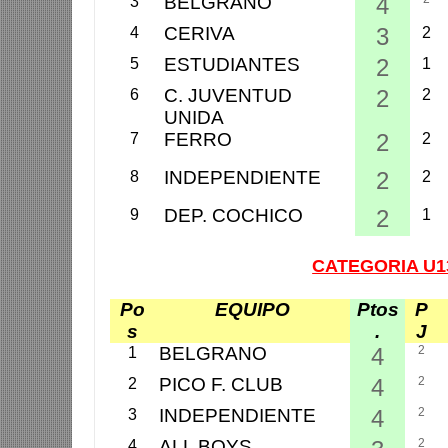
BELGRANO
4
3
CERIVA
3
4
2
ESTUDIANTES
2
5
1
C. JUVENTUD
2
6
2
UNIDA
FERRO
2
7
2
INDEPENDIENTE
2
8
2
DEP. COCHICO
2
9
1
CATEGORIA U1
Po
EQUIPO
Ptos
P
s
.
J
BELGRANO
4
2
1
PICO F. CLUB
4
2
2
INDEPENDIENTE
4
2
3
ALL BOYS
2
4