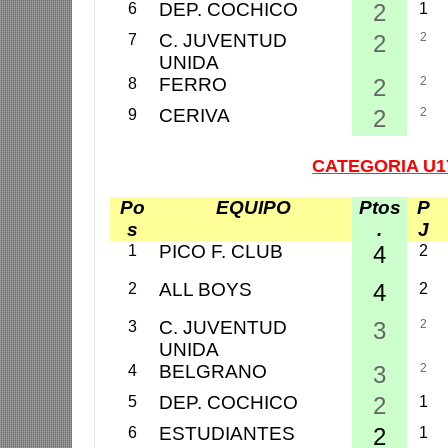
DEP. COCHICO
2
6
1
C. JUVENTUD
2
2
7
UNIDA
FERRO
2
2
8
CERIVA
2
2
9
CATEGORIA U1
Po
EQUIPO
Ptos
P
s
.
J
PICO F. CLUB
4
1
2
ALL BOYS
4
2
2
C. JUVENTUD
3
2
3
UNIDA
BELGRANO
3
2
4
DEP. COCHICO
2
5
1
ESTUDIANTES
2
6
1