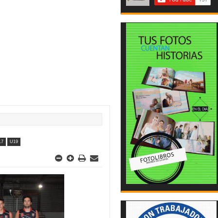
17
U19