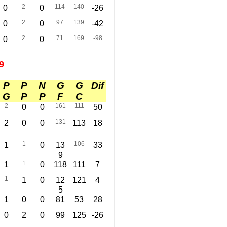
2
114
140
0
0
-26
2
97
139
0
0
-42
2
71
169
-98
0
0
9
P
P
N
G
G
Dif
G
P
P
F
C
2
161
111
0
0
50
131
2
0
0
113
18
1
106
1
0
13
33
9
1
1
0
118
111
7
1
1
0
12
121
4
5
1
0
0
81
53
28
0
2
0
99
125
-26