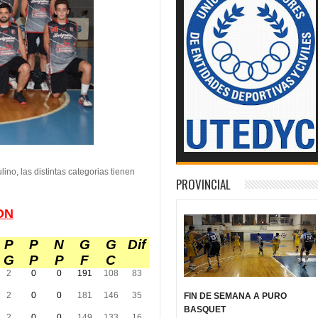
ino, las distintas categorias tienen
PROVINCIAL
ON
P
P
N
G
G
Dif
G
P
P
F
C
2
0
0
191
108
83
2
0
0
181
146
35
FIN DE SEMANA A PURO
BASQUET
2
0
0
149
133
16