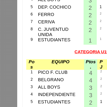
3
DEP. COCHICO
2
5
1
FERRO
2
2
6
CERIVA
2
2
7
C. JUVENTUD
2
2
8
UNIDA
ESTUDIANTES
1
1
9
CATEGORIA U1
Po
EQUIPO
Ptos
P
s
.
J
PICO F. CLUB
4
2
1
BELGRANO
4
2
2
ALL BOYS
3
2
3
INDEPENDIENTE
3
2
4
ESTUDIANTES
2
5
1