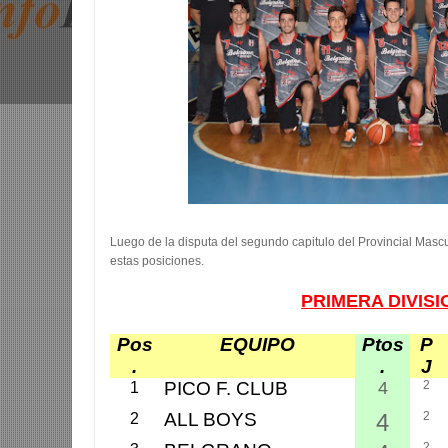
Luego de la disputa del segundo capitulo del Provincial Mascul
estas posiciones.
PRIMERA DIVISI
Pos
EQUIPO
Ptos
P
.
.
J
PICO F. CLUB
4
2
1
ALL BOYS
4
2
2
2