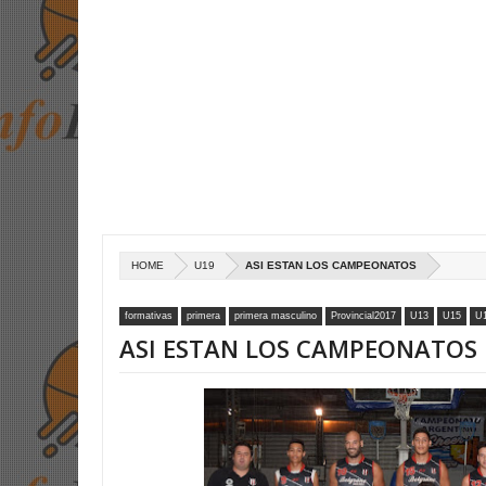
HOME
U19
ASI ESTAN LOS CAMPEONATOS
formativas
primera
primera masculino
Provincial2017
U13
U15
U
ASI ESTAN LOS CAMPEONATOS