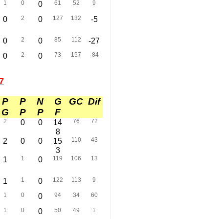
1
0
61
52
9
0
2
127
132
0
0
-5
2
85
112
0
0
-27
2
73
157
-84
0
0
7
P
P
N
G
GC
Dif
G
P
P
F
2
76
72
0
0
14
8
110
43
2
0
0
15
3
1
119
106
13
1
0
1
122
113
9
1
0
1
0
94
34
60
0
1
0
50
49
1
0