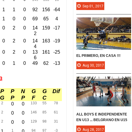
Sep
01,
2017
1
1
0
92
156
-64
1
0
0
69
65
4
0
2
0
14
159
-17
2
0
2
0
14
163
-19
4
0
2
0
13
161
-25
EL PRIMERO, EN CASA !!!
6
0
1
0
49
62
-13
Aug
30,
2017
3
P
P
N
G
G
Dif
G
P
P
F
C
2
133
55
78
0
0
2
146
85
61
0
0
ALL BOYS E INDEPENDIENTE
EN U13 ... BELGRANO EN U15
2
129
98
31
0
0
Aug
28,
2017
1
94
97
-3
1
0