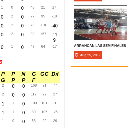
1
0
48
21
27
0
2
77
95
-18
0
0
2
78
118
0
0
-40
2
38
157
0
0
-11
9
ARRANCAN LAS SEMIFINALES
1
47
64
-17
0
0
Aug
25,
2017
5
P
P
N
G
GC
Dif
G
P
P
F
2
168
91
77
0
0
2
119
92
27
0
0
1
100
101
-1
1
0
1
80
105
-25
1
0
1
0
58
29
29
0